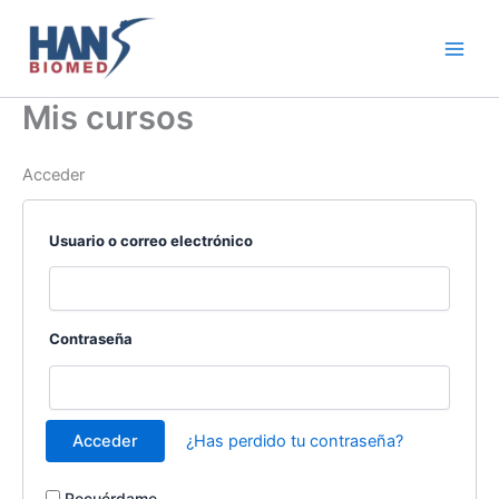
Ir
al
contenido
Mis cursos
Acceder
Usuario o correo electrónico
Contraseña
¿Has perdido tu contraseña?
Recuérdame