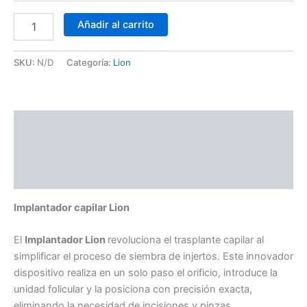
Añadir al carrito
SKU:
N/D
Categoría:
Lion
Descripción
Información adicional
Valoraciones (0)
Implantador capilar Lion
El
Implantador Lion
revoluciona el trasplante capilar al
simplificar el proceso de siembra de injertos. Este innovador
dispositivo realiza en un solo paso el orificio, introduce la
unidad folicular y la posiciona con precisión exacta,
eliminando la necesidad de incisiones y pinzas